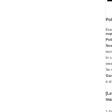
Pol
Ess
sup
Poli
Sos
tecn
In c
stes
Se n
Gar
è di
[Le
man
1.D