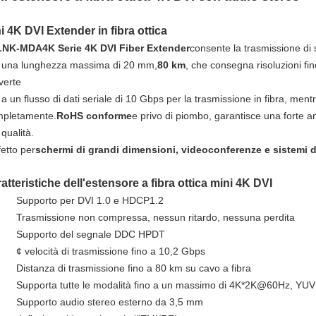
i 4K DVI Extender in fibra ottica
LNK-MDA4K Serie 4K DVI Fiber Extender
consente la trasmissione di
 una lunghezza massima di 20 mm,
80 km
, che consegna risoluzioni fin
verte
a un flusso di dati seriale di 10 Gbps per la trasmissione in fibra, mentre 
pletamente.
RoHS conforme
e privo di piombo, garantisce una forte ant
 qualità.
etto per
schermi di grandi dimensioni, videoconferenze e sistemi 
atteristiche dell'estensore a fibra ottica mini 4K DVI
Supporto per DVI 1.0 e HDCP1.2
Trasmissione non compressa, nessun ritardo, nessuna perdita
Supporto del segnale DDC HPDT
¢ velocità di trasmissione fino a 10,2 Gbps
Distanza di trasmissione fino a 80 km su cavo a fibra
Supporta tutte le modalità fino a un massimo di 4K*2K@60Hz, YUV
Supporto audio stereo esterno da 3,5 mm