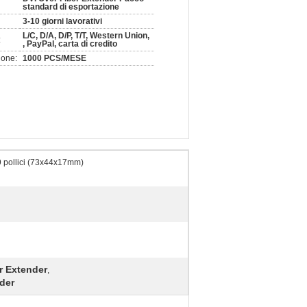
standard di esportazione
3-10 giorni lavorativi
L/C, D/A, D/P, T/T, Western Union,
:
, PayPal, carta di credito
ione:
1000 PCS/MESE
69 pollici (73x44x17mm)
r Extender
,
der