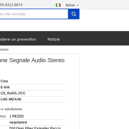
755-8312-8674
Italian
search
edere un preventivo
Notizie
presso
ione Segnale Audio Stereo
Cina
E-link
CE, RoHS, FCC
LNK-MDA4K
 e spedizione:
nimo:
1 PEZZO
negotiated
DVI Over Fiber Extender Pacco