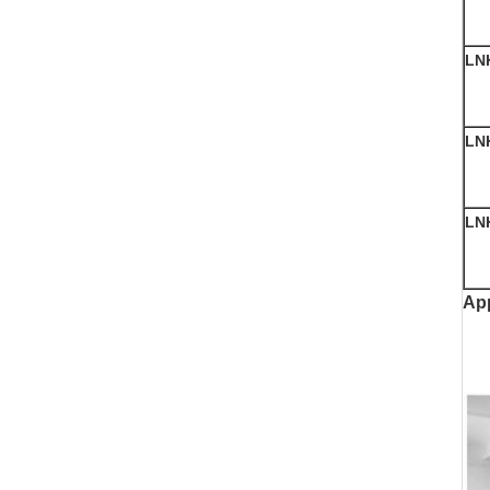
LN
LN
LN
App