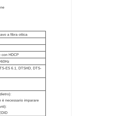
one
avo a fibra ottica
le con HDCP
@60Hz
 DTS-ES 6.1, DTSHD, DTS-
dietro):
n è necessario imparare
nti):
'EDID