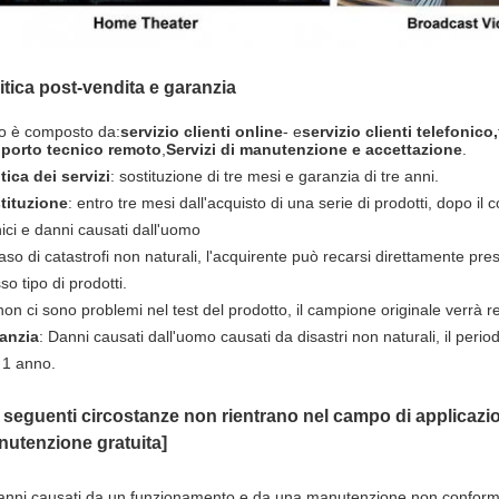
itica post-vendita e garanzia
o è composto da:
servizio clienti online
- e
servizio clienti telefonico,
porto tecnico remoto
,
Servizi di manutenzione e accettazione
.
tica dei servizi
: sostituzione di tre mesi e garanzia di tre anni.
tituzione
: entro tre mesi dall'acquisto di una serie di prodotti, dopo il 
ici e danni causati dall'uomo
aso di catastrofi non naturali, l'acquirente può recarsi direttamente press
so tipo di prodotti.
on ci sono problemi nel test del prodotto, il campione originale verrà res
anzia
: Danni causati dall'uomo causati da disastri non naturali, il perio
 1 anno.
 seguenti circostanze non rientrano nel campo di applicazio
utenzione gratuita]
anni causati da un funzionamento e da una manutenzione non conformi a