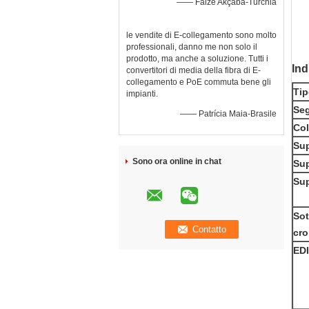
—— Faize Akçaba-Turchia
le vendite di E-collegamento sono molto
professionali, danno me non solo il
prodotto, ma anche a soluzione. Tutti i
Ind
convertitori di media della fibra di E-
collegamento e PoE commuta bene gli
Tip
impianti.
Seg
—— Patrícia Maia-Brasile
Co
Sup
Sono ora online in chat
Sup
Sup
So
cr
ED