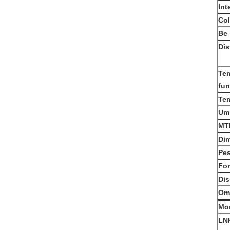
Int
Col
B
e
Dis
Tem
fu
Tem
Umi
MT
Di
Pe
For
Dis
Omo
Mod
LN