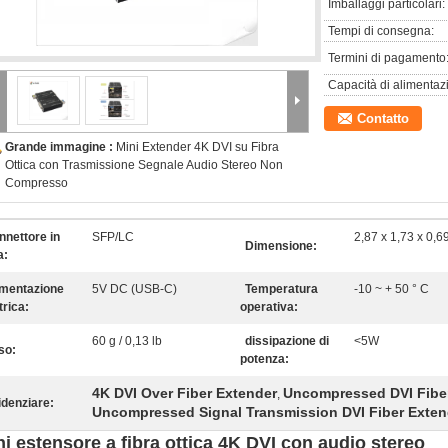
Imballaggi particolari:
Tempi di consegna:
Termini di pagamento
Capacità di alimentaz
Contatto
Grande immagine :
Mini Extender 4K DVI su Fibra
Ottica con Trasmissione Segnale Audio Stereo Non
Compresso
nnettore in
SFP/LC
2,87 x 1,73 x 0,
Dimensione:
a:
imentazione
5V DC (USB-C)
Temperatura
-10 ~ + 50 ° C
trica:
operativa:
60 g / 0,13 lb
dissipazione di
<5W
so:
potenza:
4K DVI Over Fiber Extender
Uncompressed DVI Fibe
,
idenziare:
Uncompressed Signal Transmission DVI Fiber Exten
ni estensore a fibra ottica 4K DVI con audio stereo