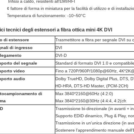
️ Infissi a caldo, resistenti all'EMI/RFI
¢ fattore di forma in miniatura per la facilità di utilizzo e di installazi
Temperatura di funzionamento: -10~50°C
ici tecnici degli estensori a fibra ottica mini 4K DVI
o di estensore
Trasmettitore a fibra per segnale DVI su c
nali di ingresso
DVI
llegamento
DVI-D
porto del segnale
Standard di formato DVI 1.0 e compatibi
porto video
Fino a 720P/960P/1080p@60Hz, 4K*2K
porto audio
Dolby TrueHD, Dolby Digital Plus, DTS,
HD-HRA, DTS-HD Master, (PCM-2CH)
ttocampionamento di
Max 3840*2160@60Hz (4:2:0)
oma
Max 3840*2160@30Hz (4:4:4, 4:2(cfr.
ID
Trasmissione bi-direzionale (in avanti + in
Supporto EDID dinamico, Plug & Play, no
Trasmissione in un'unica direzione (in ava
Sostenere l'apprendimento manuale dell