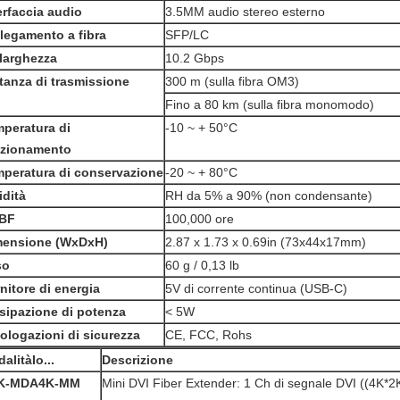
erfaccia audio
3.5MM audio stereo esterno
legamento a fibra
SFP/LC
 larghezza
10.2 Gbps
tanza di trasmissione
300 m (sulla fibra OM3)
Fino a 80 km (sulla fibra monomodo)
peratura di
-10 ~ + 50°C
nzionamento
peratura di conservazione
-20 ~ + 80°C
dità
RH da 5% a 90% (non condensante)
BF
100,000 ore
mensione (WxDxH)
2.87 x 1.73 x 0.69in (73x44x17mm)
so
60 g / 0,13 lb
nitore di energia
5V di corrente continua (USB-C)
sipazione di potenza
< 5W
logazioni di sicurezza
CE, FCC, Rohs
alità
Io...
Descrizione
K-
MDA4K-M
M
Mini DVI Fiber Extender: 1 Ch di segnale DVI ((4K*2K