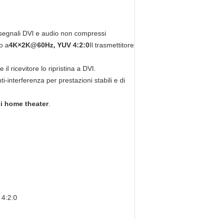
 segnali DVI e audio non compressi
o a
4K×2K@60Hz, YUV 4:2:0
Il trasmettitore
il ricevitore lo ripristina a DVI.
i-interferenza per prestazioni stabili e di
di home theater
.
 4:2:0